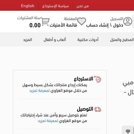
من نحن
سياسة الإسترجاع
English
سلة المشتريات
التسجيل
المفضلة
0.00
دخول \ إنشاء حساب
قائمة الأمنيات
المطبخ والمنزل
أدوات مكتبية
ألعاب و أطفال
المزيد
الاسترجاع
ست 2 باب كومبي
يمكنك إرجاع منتجاتك بشكل بسيط وسهل
يتال -
من خلال موقع الغزاوي
لمعرفة لمزيد
التوصيل
تمتع بتوصيل سريع وأمن عند شراء إحتياجاتك
من موقع الغزاوي
لمعرفة لمزيد