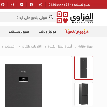
تحتاج لمساعدة؟ 01204444695
عروووض حصرية
موبايل وتابلت
كمبيوتر وشبكات
أجهزة منزلية
أجهزة المنزل الكبيرة
الثلاجات والفريزر
الثلاجات