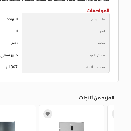
المواصفات
فلتر روائح
لا يوجد
انفرتر
لا
شاشة ليد
نعم
مكان الفريزر
فريزر سفلي
سعة التلاجة
367 لتر
المزيد من ثلاجات