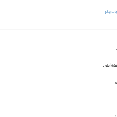
جات بيكو
فترة أطول.
ة.