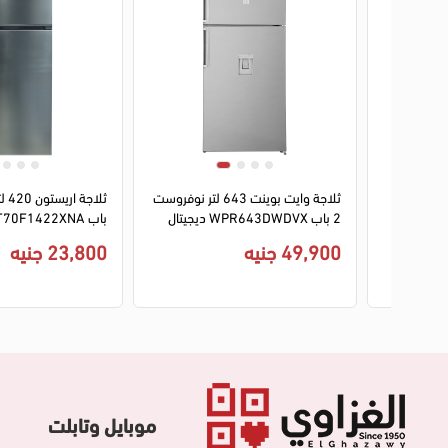
1
2
ثلاجة ايس بيرج 445 لتر نوفروست 2
ثلاجة وايت بوينت 643 لتر نوفروست
ICEBERG-4 ديجيتال -
2 باب WPR643DWDVX ديجيتال
ديسبنسر - استانلس ستيل سيلفر
سيلفر
49,900 جنيه
23,800 جنيه
موبايل وتابلت