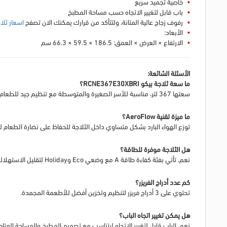
خاصية تجميد سريع
باب قابل لتغيير الاتجاه حسب مساحة المطبخ
رفوف زجاج عالية المتانة
، ولتتأكد من قرارك يمكنك الان تصفح
اسعار ثلا
الأبعاد:
الارتفاع × العرض × العمق: 186.5 × 59.5 × 66.3 سم
الأسئلة الشائعة:
ما سعة ثلاجة بيكو RCNE367E30XBRI؟
سعتها 367 لتر، مناسبة للأسر الصغيرة والمتوسطة مع تنظيم جيد للطعام.
ما ميزة تقنية AeroFlow؟
توزع الهواء البارد بشكل متساوي داخل الثلاجة للحفاظ على نضارة الطعام ل
هل الثلاجة موفرة للطاقة؟
نعم، تأتي بفئة كفاءة طاقة A مع وضعي Eco وHoliday لتقليل الاستهلاك.
كم عدد أدراج الفريزر؟
تحتوي على 3 أدراج فريزر لتنظيم وتخزين أفضل للأطعمة المجمدة.
هل يمكن تغيير اتجاه الباب؟
نعم، الباب قابل لتغيير الاتجاه ليتناسب مع تصميم المطبخ والمساحة المتاح