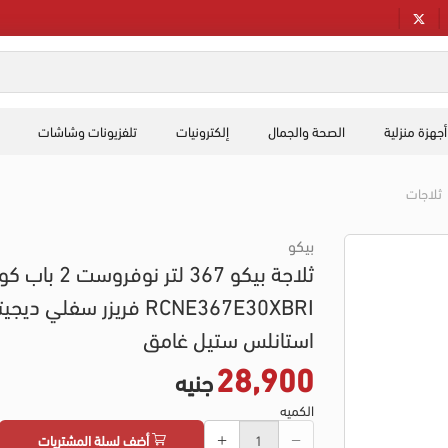
أجهزة منزلية
الصحة والجمال
إلكترونيات
تلفزيونات وشاشات
ثلاجات
بيكو
ثلاجة بيكو 367 لتر نوفرو
RCNE367E30XBRI فريزر سفلي ديج
استانلس ستيل غامق
28,900
جنيه
الكميه
أضف لسلة المشتريات