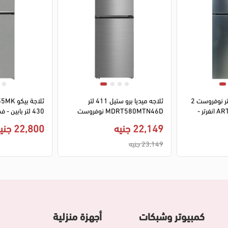
1
2
3
4
ثلاجة اريستون 420 لتر نوفروست 2
ثلاجه ميديا برو ستيل 411 لتر
باب ART70F1422XNA انفرتر -
MDRT580MTN46D نوفروست
430 لتر بابين - فضي
ديجيتال - سيلفر (ضمان ميراكو)
22,149 جنيه
22,800 جنيه
23,149 جنيه
كمبيوتر وشبكات
أجهزة منزلية