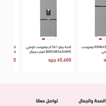
2
3
1
2
3
4
ثلاجة بيكو RDNE455MK نوفروست
ثلاجة بيكو 561 لتر نوفروست كومبي
B5RCNE565HXPE انفرتر ديجيتال
ديسبنسر - سيلفر
MR انفرتر واي فاي - اسود
45,600 جنيه
88,000 جنيه
الصحة والجمال
تواصل معانا