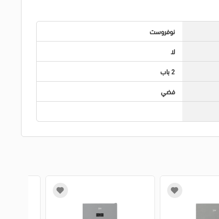
نوفروست
لا
2 باب
فضي