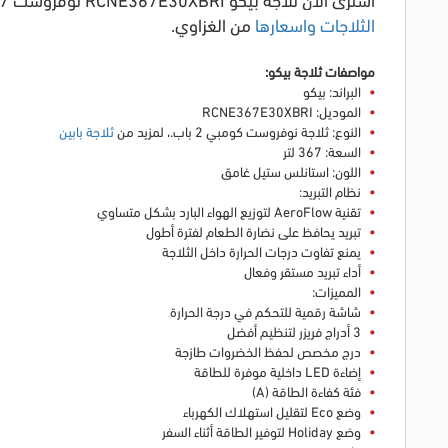
الثلاجات واسعارها
من الغزاوي.
مواصفات ثلاجة بيكو:
البراند: بيكو
الموديل: RCNE367E30XBRI
النوع: ثلاجة نوفروست كومبي 2 باب
.
، لمزيد من
ثلاجة بابين
السعة: 367 لتر
اللون: استانلس ستيل غامق
نظام التبريد:
تقنية AeroFlow لتوزيع الهواء البارد بشكل متساوي
تبريد يحافظ على نضارة الطعام لفترة أطول
يمنع تفاوت درجات الحرارة داخل الثلاجة
أداء تبريد مستقر وفعال
المميزات:
شاشة رقمية للتحكم في درجة الحرارة
3 أدراج فريزر لتنظيم أفضل
درج مخصص لحفظ الخضروات طازجة
إضاءة LED داخلية موفرة للطاقة
فئة كفاءة الطاقة (A)
وضع Eco لتقليل استهلاك الكهرباء
وضع Holiday لتوفير الطاقة أثناء السفر