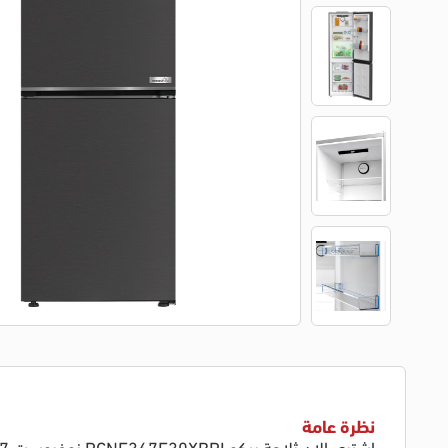
نظرة عامة
اشتري الان ثلاجة بيكو RCNE367E30XBRI نوفروست 367 لتر كومبي، شاشة ديجيتال، AeroFlow تبريد متساوي، فريزر 3 أدراج وكفاءة طاقة عالية