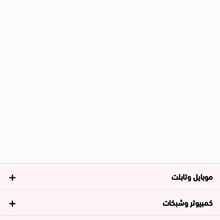
موبايل وتابلت
كمبيوتر وشبكات