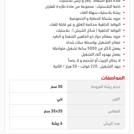
خامة البلاستيك : مصنوعة من مادة طاردة للفئران
ريشة بلاستيك سهلة الفك
مزود بشبكة للحماية و الخصوصية
النوافذ الخلفية محكمة الغلق و غير قابلة للفك
النوافذ الخلفية ( شكل الشيش ) : بلاستيك
مزود بمفتاح دوار ذو اتجاهين للشفط و الطرد
مفتاح التشغيل بواسطة سلك شداد
يعمل لأكثر من 5000 ساعة تشغيل متواصلة
يعمل بهدوء أثناء التشغيل
لا يحتاج لتزييت أو تشحيم و لا يصدأ
جهد التشغيل : 220 فولت - 50 هرتز / الثانية
المواصفات
حجم ريشة المروحة
30 سم
اللون
بني
المقاس
35x35 سم
عدد الريش
6 ريشة