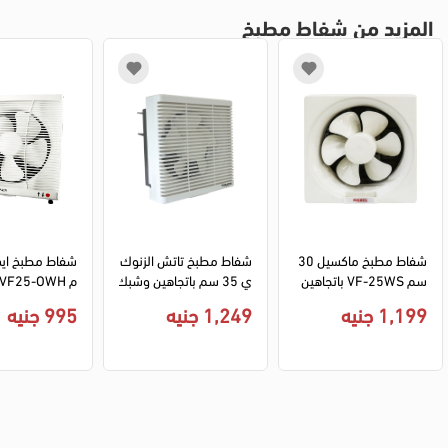
المزيد من شفاط مطبخ
شفاط مطبخ ماكسيل 30 
شفاط مطبخ تاتش الزنوك
سم VF-25WS باتجاهين 
ي 35 سم باتجاهين وشبك
- أبيض
ة حماية - أبيض
1,199 جنيه
1,249 جنيه
995 جنيه
عاجي