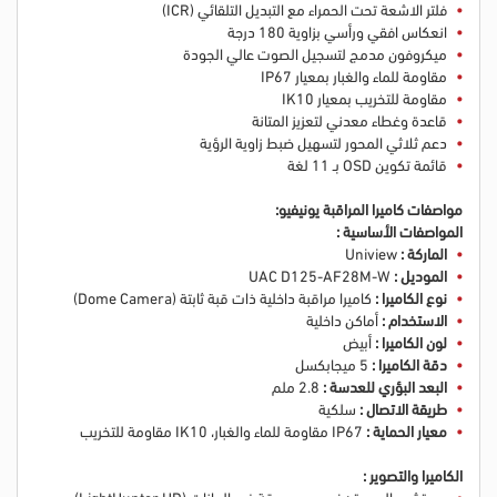
فلتر الاشعة تحت الحمراء مع التبديل التلقائي (ICR)
انعكاس افقي ورأسي بزاوية 180 درجة
ميكروفون مدمج لتسجيل الصوت عالي الجودة
مقاومة للماء والغبار بمعيار IP67
مقاومة للتخريب بمعيار IK10
قاعدة وغطاء معدني لتعزيز المتانة
دعم ثلاثي المحور لتسهيل ضبط زاوية الرؤية
قائمة تكوين OSD بـ 11 لغة
مواصفات كاميرا المراقبة يونيفيو:
المواصفات الأساسية :
الماركة :
Uniview
الموديل :
UAC D125-AF28M-W
نوع الكاميرا :
كاميرا مراقبة داخلية ذات قبة ثابتة (Dome Camera)
الاستخدام :
أماكن داخلية
لون الكاميرا :
أبيض
دقة الكاميرا :
5 ميجابكسل
البعد البؤري للعدسة :
2.8 ملم
طريقة الاتصال :
سلكية
معيار الحماية :
IP67 مقاومة للماء والغبار، IK10 مقاومة للتخريب
الكاميرا والتصوير :
مستشعر الصورة : غير محدد بدقة في البيانات (LightHunter HD)