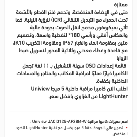
ممتازة
حتى في الإضاءة المنخفضة، وتدعم فلتر القطع بالأشعة
تحت الحمراء مع التبديل التلقائي (ICR) للرؤية الليلية. كما
تأتي بميكروفون مدمج لنقل الصوت بجودة عالية
وانعكاس أفقي ورأسي 180° لتغطية واسعة، وتصميم
متين بمقاومة الماء والغبار IP67 ومقاومة التخريب IK10،
مع قاعدة وغطاء معدني وثلاثية المحور لتسهيل ضبط
الزوايا
قائمة إعدادات OSD سهلة التشغيل بـ 11 لغة تجعل
الكاميرا خيارًا عمليًا لمراقبة المكاتب والمتاجر والمساحات
الداخلية بكفاءة.
اطلب الان كاميرا مراقبة داخلية 5 ميجا Uniview
LightHunter من الغزاوي بافضل سعر.
اهم مميزات كاميرا مراقبة Uniview UAC D125-AF28M-W :
تصوير عالي الجودة بدقة 5 ميجابكسل مع تقنية LightHunter للضوء
المنخفض