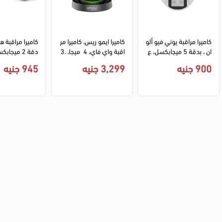
كاميرا مراقبة يوني فيو ألو
كاميرا ايمو ريس، كاميرا مر
كاميرا مراقبة 
ان ، بدقة 5 ميجابكسل، ع
اقبة واي فاي، 4  ميجا، 3.
دسة 2.8 مم ، أبيض، UA
6 ملم، REX A26LP-D، ا
8 ملم، -I
900 جنيه
3,299 جنيه
945 جنيه
C-T115-F28-W
بيض
T5، أبيض