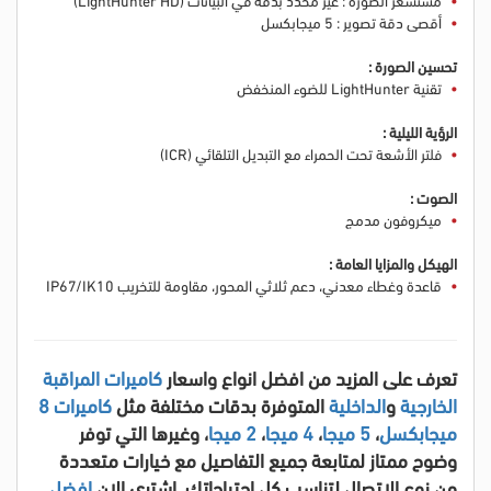
أقصى دقة تصوير : 5 ميجابكسل
تحسين الصورة :
تقنية LightHunter للضوء المنخفض
الرؤية الليلية :
فلتر الأشعة تحت الحمراء مع التبديل التلقائي (ICR)
الصوت :
ميكروفون مدمج
الهيكل والمزايا العامة :
قاعدة وغطاء معدني، دعم ثلاثي المحور، مقاومة للتخريب IP67/IK10
تعرف على المزيد من افضل انواع واسعار
كاميرات المراقبة
الخارجية
و
الداخلية
المتوفرة بدقات مختلفة مثل
كاميرات 8
ميجابكسل
،
5 ميجا
،
4 ميجا
،
2 ميجا
، وغيرها التي توفر
وضوح ممتاز لمتابعة جميع التفاصيل مع خيارات متعددة
من نوع الاتصال لتناسب كل احتياجاتك. اشتري الان
افضل