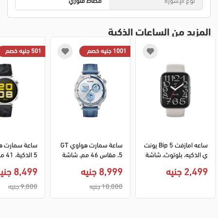
المزيد من الساعات الذكية
1001 جنيه خصم
501 جنيه خصم
ساعه امازفت Bip 5 يونت
ساعة سمارت هواوي GT 
ي الذكيه، بلوتوث، شاشة 
5، مقاس 46 مم، شاشة 
لمس 1.91 بوصة، مقاوم
AMOLED، مقاومة للماء، 
AMOLED،
2,499 جنيه
8,999 جنيه
8,499 جنيه
ة للماء، رمادي، A2324
بلوتوث، سوار منسوج أزر
مة للماء، سوار 
ق، VLI-B19
10,000 جنيه
9,000 جنيه
NA-B19