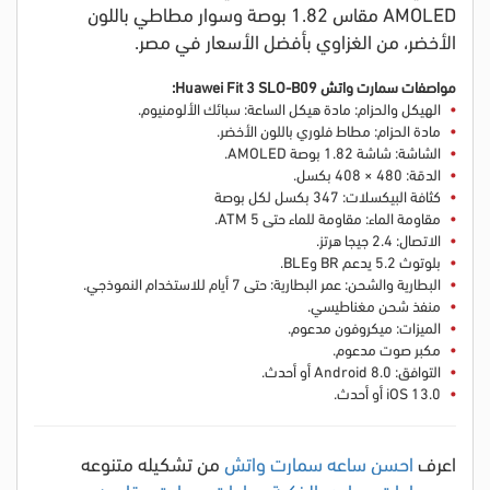
AMOLED مقاس 1.82 بوصة وسوار مطاطي باللون
الأخضر، من الغزاوي بأفضل الأسعار في مصر.
مواصفات سمارت واتش Huawei Fit 3 SLO-B09:
الهيكل والحزام: مادة هيكل الساعة: سبائك الألومنيوم.
مادة الحزام: مطاط فلوري باللون الأخضر.
الشاشة: شاشة 1.82 بوصة AMOLED.
الدقة: 480 × 408 بكسل.
كثافة البيكسلات: 347 بكسل لكل بوصة
مقاومة الماء: مقاومة للماء حتى 5 ATM.
الاتصال: 2.4 جيجا هرتز.
بلوتوث 5.2 يدعم BR وBLE.
البطارية والشحن: عمر البطارية: حتى 7 أيام للاستخدام النموذجي.
منفذ شحن مغناطيسي.
الميزات: ميكروفون مدعوم.
مكبر صوت مدعوم.
التوافق: Android 8.0 أو أحدث.
iOS 13.0 أو أحدث.
اعرف
احسن ساعه سمارت واتش
من تشكيله متنوعه
من
ساعات هواوي الذكية
،
ساعات سمارت مقاومه