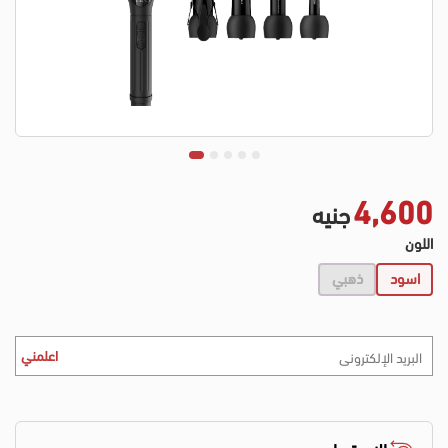
4,600
جنيه
اللون
اسود
ذهبي
اعلمني