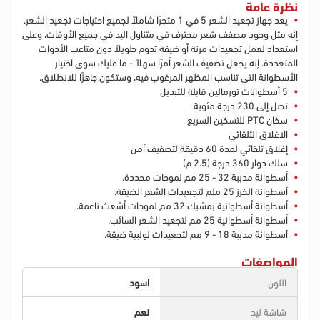
نظرة عامة
يعد جهاز تجعيد الشعر 5 في 1 متجرًا شاملاً لجميع احتياجات تجعيد الشعر.
إنه مثل وجود مصفف شعر محترف في متناول اليد في جميع الأوقات، وعلى
استعداد لعمل تجعيدات مرنة أو ضيقة تدوم طويلاً دون متاعب الأدوات
المتعددة. إنه يجعل تصفيف الشعر أمرًا سهلاً - ما عليك سوى اختيار
الأسطوانة التي تناسب المظهر المرغوب فيه، وستكون جاهزًا للانطلاق.
5 أسطوانات تورمالين قابلة للتبديل
تصل إلى 230 درجة مئوية
سخان PTC للتسخين السريع
الاغلاق التلقائي
إغلاق تلقائي لمدة 60 دقيقة لتصفيف آمن
سلك دوار 360 درجة (2.5 م)
أسطوانة مدببة 32 - 25 مم لموجات محددة.
أسطوانة الخرز 25 ملم لتجعيدات الشعر الضيقة.
أسطوانة أسطوانية بمشبك 32 مم لموجات أشعث ناعمة.
أسطوانة أسطوانية 25 مم لتجعيد الشعر السائب.
أسطوانة مدببة 18 - 9 مم لتجعيدات لولبية ضيقة.
المواصفات
اللون
اسود
شاشة ليد
نعم