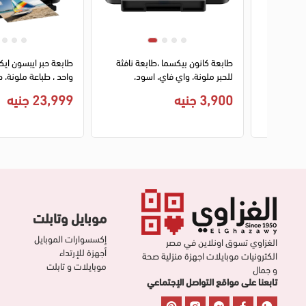
ينتساي،
طابعة كانون بيكسما ،طابعة نافثة
طابعة حبر ايبسون ايك
ف، اسود،
للحبر ملونة، واي فاي، اسود،
L850
TS704A
3,900 جنيه
23,999 جنيه
موبايل وتابلت
إكسسوارات الموبايل
الغزاوي تسوق اونلاين في مصر
أجهزة للإرتداء
الكترونيات موبايلات اجهزة منزلية صحة
موبايلات و تابلت
و جمال
تابعنا على مواقع التواصل الإجتماعي