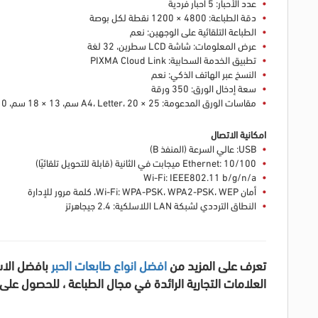
عدد الأحبار: 5 أحبار فردية
دقة الطباعة: 4800 × 1200 نقطة لكل بوصة
الطباعة التلقائية على الوجهين: نعم
عرض المعلومات: شاشة LCD سطرين، 32 لغة
تطبيق الخدمة السحابية: PIXMA Cloud Link
النسخ عبر الهاتف الذكي: نعم
سعة إدخال الورق: 350 ورقة
مقاسات الورق المدعومة: A4، Letter، 20 × 25 سم، 13 × 18 سم، 10 × 15 سم، 13 × 13 سم، 8.9 × 8.9 سم، 10 × 10 سم
امكانية الاتصال
USB: عالي السرعة (المنفذ B)
Ethernet: 10/100 ميجابت في الثانية (قابلة للتحويل تلقائيًا)
Wi-Fi: IEEE802.11 b/g/n/a
أمان Wi-Fi: WPA-PSK، WPA2-PSK، WEP، كلمة مرور للإدارة
النطاق الترددي لشبكة LAN اللاسلكية: 2.4 جيجاهرتز
تعرف على المزيد من
افضل انواع طابعات الحبر
بافضل الاس
العلامات التجارية الرائدة في مجال الطباعة ، للحصول عل