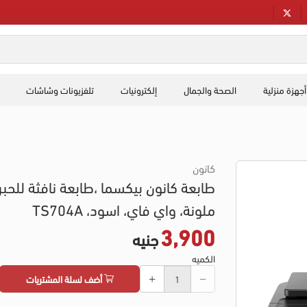
أجهزة منزلية
الصحة والجمال
إلكترونيات
تلفزيونات وشاشات
كانون
طابعة كانون بيكسما ،طابعة نافثة للحبر
ملونة، واي فاي، اسود، TS704A
3,900
جنيه
الكميه
أضف لسلة المشتريات