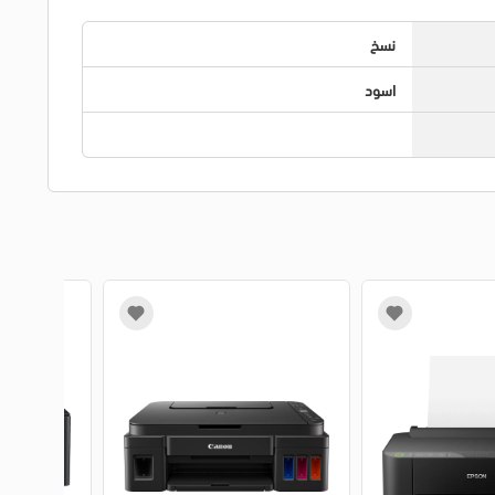
نسخ
اسود