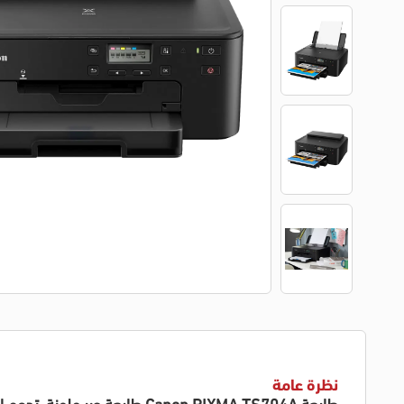
نظرة عامة
طابعة Canon PIXMA TS704A طابعة حبر ملونة، تدعم الطباعة التلقائية على الوجهين، وتتميز بخمس احبار فردية للطباعة عالية الجودة، شاشة