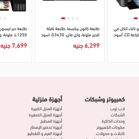
و تانك الكل في
طابعة كانون بيكسما ،طابعة نافثة
طابعة حبر ايبسون
واحد ، طباعة ملونة، طباعة CD، أسود،
للحبر ملونة، واي فاي، G3430، اسود
L1250، ملونة، واي فاي، اسود
6,299 جنيه
7,699 جنيه
كمبيوتر وشبكات
أجهزة منزلية
لاب توب
أجهزة المنزل الكبيرة
الشبكات
أجهزة المنزل الصغيرة
وحدات الذاكرة
أجهزة المطبخ
مكونات الكمبيوتر
أجهزة تحضير الإفطار
كابلات و محولات
أجهزة الفرم و التقطيع