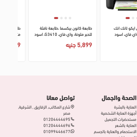
3
4
 ايكو تانك انك
طابعة كانون بيكسما ،طابعة نافثة
للحبر ملونة، واي فاي، G3410، اسود
T420W
5,899 جنيه
7,299 جنيه
الصحة والجمال
تواصل معانا
العناية بالبشرة
شارع المكاتب, الزقازيق , الشرقية,
أجهزة العناية الشخصية
مصر
مستحضرات التجميل
01204444695
العناية بالشعر
01204444696
الاستحمام والعناية بالجسم
01099446677