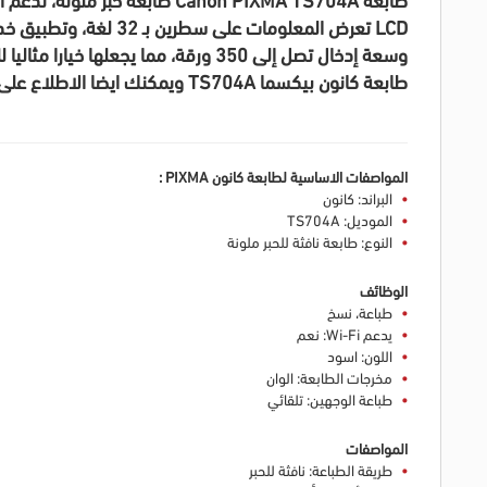
LCD تعرض المعلومات على سطرين بـ 32 لغة، وتطبيق خدمة السحابة PIXMA Cloud Link، مع دعم النسخ عبر الهاتف الذكي واتصال Wi-Fi وEthernet
وسعة إدخال تصل إلى 350 ورقة، مما يجعلها خيارا مثاليا للطباعة الملونة اليومية بكفاءة. تسوق واشتري الان من الغزاوي بافضل سعر فى مصر
طابعة كانون بيكسما TS704A ويمكنك ايضا الاطلاع على سعر
المواصفات الاساسية لطابعة كانون PIXMA :
البراند: كانون
الموديل: TS704A
النوع: طابعة نافثة للحبر ملونة
الوظائف
طباعة، نسخ
يدعم Wi-Fi: نعم
اللون: اسود
مخرجات الطابعة: الوان
طباعة الوجهين: تلقائي
المواصفات
طريقة الطباعة: نافثة للحبر