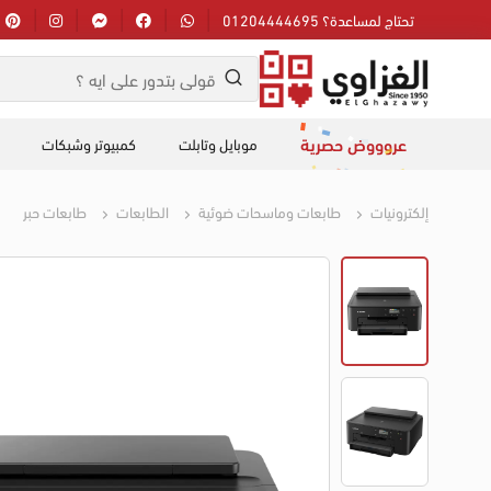
تحتاج لمساعدة؟ 01204444695
عروووض حصرية
موبايل وتابلت
كمبيوتر وشبكات
إلكترونيات
طابعات وماسحات ضوئية
الطابعات
طابعات حبر