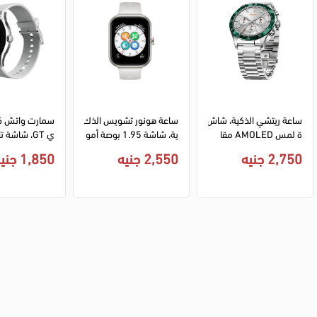
ساعة ريتشي الذكية، شاش
ساعة هونور تشويس الذك
سمارت واتش ك
ة لمس AMOLED مقا
ية، شاشة 1.95 بوصة أمو
س 1.32 بوصة، بطارية 3
ليد، مقاومة للماء، بلوتو
2,750 جنيه
2,550 جنيه
1,850 جنيه
50 مللي أمبير، بلوتوث 5.
ث، بطارية 300 ملي، حزا
بلوتوث، مقاومة 
1، أسود، RA43
م سيليكون، لون أبيض
دي فاتح