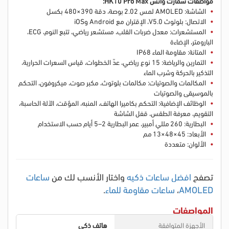
مواصفات سمارت واتش HK10 Pro Max:
الشاشة: AMOLED لمس 2.02 بوصة، دقة 390×480 بكسل
الاتصال: بلوتوث V5.0، الإقتران مع Android وiOS
المستشعرات: معدل ضربات القلب، مستشعر رياضي، تتبع النوم، ECG،
البارومتر، الإضاءة
المتانة: مقاومة الماء IP68
التمارين والرياضة: 15 نوع رياضي، عدّ الخطوات، قياس السعرات الحرارية،
التذكير بالحركة وشرب الماء
المكالمات والصوتيات: مكالمات بلوتوث، مكبر صوت، ميكروفون، التحكم
بالموسيقى والصوتيات
الوظائف الإضافية: التحكم بكاميرا الهاتف، المنبه، المؤقت، الآلة الحاسبة،
التقويم، معرفة الطقس، قفل الشاشة
البطارية: 260 مللي أمبير، عمر البطارية 2–5 أيام حسب الاستخدام
الأبعاد: 45×48×13 مم
الألوان: متعددة
تصفح
افضل ساعات ذكيه
واختار الأنسب لك من
ساعات
AMOLED
،
ساعات مقاومة للماء
.
المواصفات
الأجهزة المتوافقة
هاتف ذكي