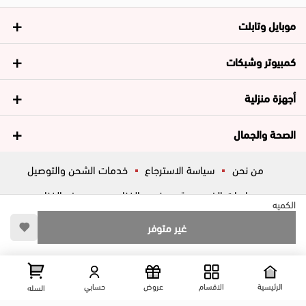
موبايل وتابلت
كمبيوتر وشبكات
أجهزة منزلية
الصحة والجمال
من نحن
سياسة الاسترجاع
خدمات الشحن والتوصيل
سياسات الخصوصية
فروع الغزاوي
عروض الغزاوي
الكميه
المساعدة
ڤاليو
أسئلة شائعة
غير متوفر
تواصل معانا
شارع المكاتب, الزقازيق , الشرقية, مصر
عرض علي الخريطه
الرئيسية
الاقسام
عروض
حسابي
السله