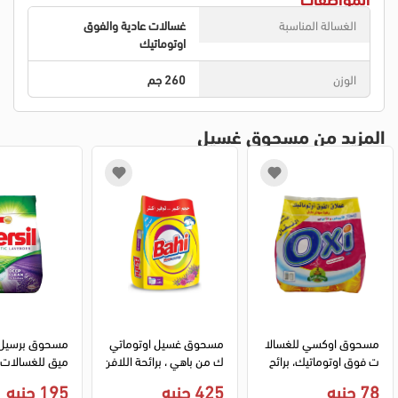
الغسالة المناسبة
غسالات عادية والفوق
اوتوماتيك
الوزن
260 جم
المزيد من مسحوق غسيل
مسحوق اوكسي للغسالا
مسحوق غسيل اوتوماتي
مسحوق برسيل 
ت فوق اوتوماتيك، برائح
ك من باهي ، برائحة اللافن
ميق للغسالات 
ه نسيم الشرق،1كجم
در، 9 كجم
78 جنيه
425 جنيه
195 جنيه
لوجرام