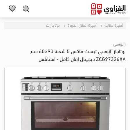
أجهزة منزلية
أجهزة المنزل الكبيرة
بوتاجازات
زانوسي
بوتاجاز زانوسي تيست ماكس 5 شعلة 90×60 سم
ZCG97326XA ديجيتال امان كامل - استانلس