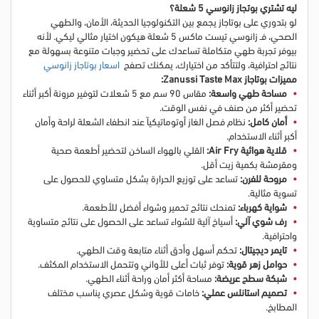
ليه تشتري بوتجاز زانوسي 5 شعلة؟
لو بتدوري على بوتاجاز يجمع بين التكنولوجيا الحديثة، الأمان، والطهي
الصحي، فـ زانوسي تيست ماكس 5 شعلة هيكون اختيار مثالي ليكي. لأنه
بيوفر تجربة طهي متكاملة تساعدك على تحضير وجبات متنوعة بسهولة مع
نتائج احترافية
، ولتتأكد من اختيارك، يمكنك تصفح
اسعار بوتاجاز زانوسي
مميزات بوتاجاز Zanussi Taste Max:
مساحة طهي واسعة:
مقاس 90 سم مع 5 شعلات لتوفير مرونة أكبر أثناء
تحضير أكثر من صنف في نفس الوقت.
أمان كامل:
نظام فصل الغاز أوتوماتيكياً عند انطفاء الشعلة لراحة وأمان
أكبر أثناء الاستخدام.
قلاية هوائية Air Fry:
القلي بالهواء الساخن لتحضير أطعمة صحية
ومقرمشة بكمية زيت أقل.
مروحة للفرن:
تساعد على توزيع الحرارة بشكل متساوي للحصول على
تسوية مثالية.
شواية كهرباء:
تمنحك نتائج تحمير وشواء أفضل للأطعمة.
رف شوي آلي:
أسياخ آلية للشواء تساعد على الحصول على نتائج متساوية
واحترافية.
تايمر ديجيتال:
تحكم أسهل وأدق أثناء متابعة وقت الطهي.
حوامل زهر قوية:
توفر ثبات أعلى للأواني وتتحمل الاستخدام المكثف.
شبكة سطح عريضة:
مساحة أكثر أمان وراحة أثناء الطهي.
تصميم استانلس عملي:
خامات قوية وشكل عصري يناسب مختلف
المطابخ.