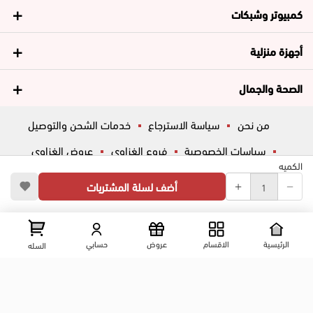
كمبيوتر وشبكات
أجهزة منزلية
الصحة والجمال
من نحن
سياسة الاسترجاع
خدمات الشحن والتوصيل
سياسات الخصوصية
فروع الغزاوي
عروض الغزاوي
الكميه
المساعدة
ڤاليو
أسئلة شائعة
أضف لسلة المشتريات
تواصل معانا
شارع المكاتب, الزقازيق , الشرقية, مصر
عرض علي الخريطه
الرئيسية
الاقسام
عروض
حسابي
السله
01204444695
01204444696
01099446677