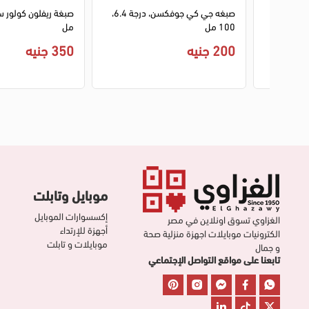
سيما، 7.99 اشقر رمادي
صبغه جي كي جوفكسن، درجة 6.4،
100 مل
مل
200 جنيه
350 جنيه
موبايل وتابلت
إكسسوارات الموبايل
الغزاوي تسوق اونلاين في مصر
أجهزة للإرتداء
الكترونيات موبايلات اجهزة منزلية صحة
موبايلات و تابلت
و جمال
تابعنا على مواقع التواصل الإجتماعي