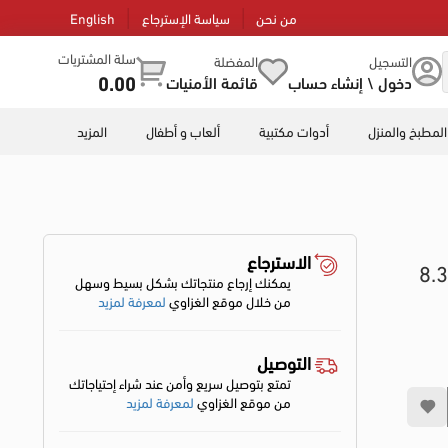
من نحن
سياسة الإسترجاع
English
سلة المشتريات
التسجيل
المفضلة
0.00
دخول \ إنشاء حساب
قائمة الأمنيات
المطبخ والمنزل
أدوات مكتبية
ألعاب و أطفال
المزيد
الاسترجاع
صبغه شعر فيتو فيتوكولر بدون امونيا، 8.3
يمكنك إرجاع منتجاتك بشكل بسيط وسهل
من خلال موقع الغزاوي
لمعرفة لمزيد
التوصيل
تمتع بتوصيل سريع وأمن عند شراء إحتياجاتك
من موقع الغزاوي
لمعرفة لمزيد