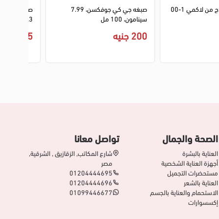
صبغه الشعر كولاج من لاكمي 1-00
صبغه جي كي جوفكسن، 7.99
صبغة شعر اك
سينامون، 100 مل
5.3 بنى ذهبى فاتح
200 جنيه
345 جنيه
الصحة والجمال
تواصل معانا
العناية بالبشرة
شارع المكاتب, الزقازيق , الشرقية,
أجهزة العناية الشخصية
مصر
مستحضرات التجميل
01204444695
العناية بالشعر
01204444696
الاستحمام والعناية بالجسم
01099446677
إكسسوارات