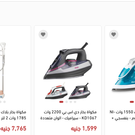
1
2
3
4
1
2
3
4
مكواة بخار باناسونيك 1550 وات NI-
مكواة بخار دي اس بي 2200 وات
مكواة بخار بلاك ا
 تيتانيوم - بنفسجي ×
KD1067 - سيراميك - الوان متعددة
ذهبي - (ضمان انس
1,599 جنيه
7,765 جنيه