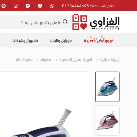
تحتاج لمساعدة؟ 01204444695
عروووض حصرية
موبايل وتابلت
كمبيوتر وشبكات
أجهزة منزلية
أجهزة المنزل الصغيرة
مكواه
مكواة بخار