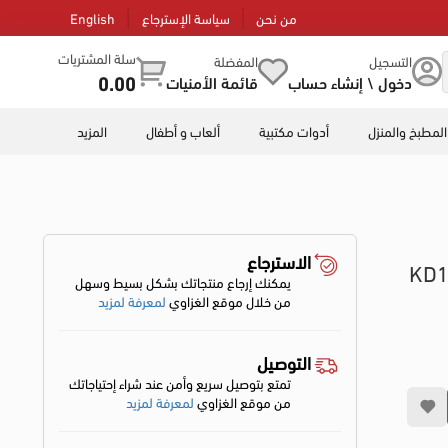
من نحن
سياسة الإسترجاع
English
سلة المشتريات
التسجيل
المفضلة
0.00
دخول \ إنشاء حساب
قائمة الأمنيات
المطبخ والمنزل
أدوات مكتبية
ألعاب و أطفال
المزيد
الاسترجاع
ي 2000 وات KD1036
يمكنك إرجاع منتجاتك بشكل بسيط وسهل
من خلال موقع الغزاوي
لمعرفة لمزيد
التوصيل
تمتع بتوصيل سريع وأمن عند شراء إحتياجاتك
من موقع الغزاوي
لمعرفة لمزيد