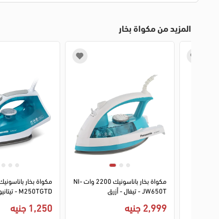
المزيد من مكواة بخار
1
2
3
4
مكواة بخار جماكي 2800 وات
مكواة بخار باناسونيك 2200 وات NI-
 الوان
JW650T - تيفال - أزرق
M250TGTD -
ابيض (ضمان بغداد)
2,999 جنيه
1,250 جنيه