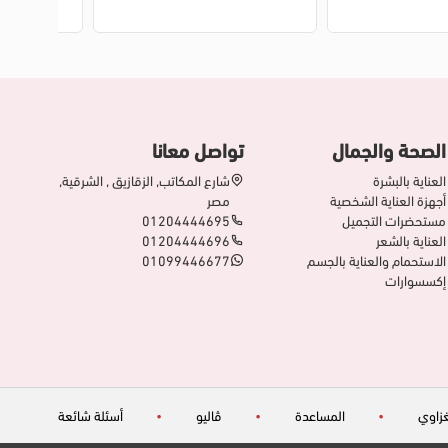
الصحة والجمال
تواصل معانا
العناية بالبشرة
شارع المكاتب, الزقازيق , الشرقية,
أجهزة العناية الشخصية
مصر
مستحضرات التجميل
01204444695
العناية بالشعر
01204444696
الاستحمام والعناية بالجسم
01099446677
إكسسوارات
زاوي
•
المساعدة
•
ڤاليو
•
أسئلة شائعة