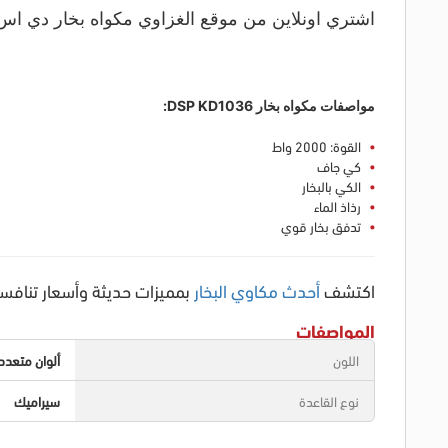
اشتري اونلاين من موقع الغزاوي مكواه بخار دي اس بي 2000 وات بافضل سعر ف
مواصفات مكواه بخار DSP KD1036:
القوة: 2000 واط
كي جاف
الكي بالبخار
رذاذ الماء
تدفق بخار قوي
اكتشف
أحدث مكاوي البخار
بمميزات حديثة وأسعار تنافسية
المواصفات
اللون
ألوان متعدد
نوع القاعدة
سيراميك