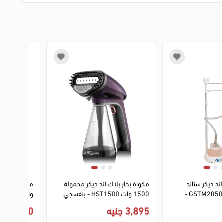
1
2
3
4
ند ديكر ستاند
مكواة بخار بلاك اند ديكر محمولة
1785 وات 2 لتر GSTM2050 -
1500 وات HST1500 - بنفسجي
وات MT-GS105 - سيراميك - اسود
يا)
(ضمان انسيا)
3,895 جنيه
2,550 جنيه