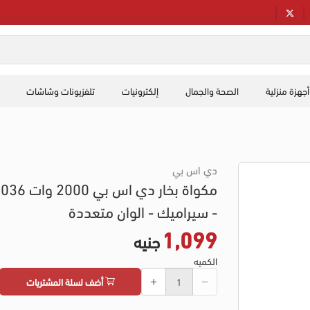
أجهزة منزلية
الصحة والجمال
إلكترونيات
تلفزيونات وشاشات
دي اس بي
مكواة بخار دي اس ب
- سيراميك - الوان متعددة
1,099
جنيه
الكميه
أضف لسلة المشتريات