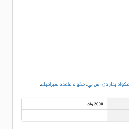
كواه بخار دي اس بي
،
مكواه قاعده سيراميك
.
2000 وات