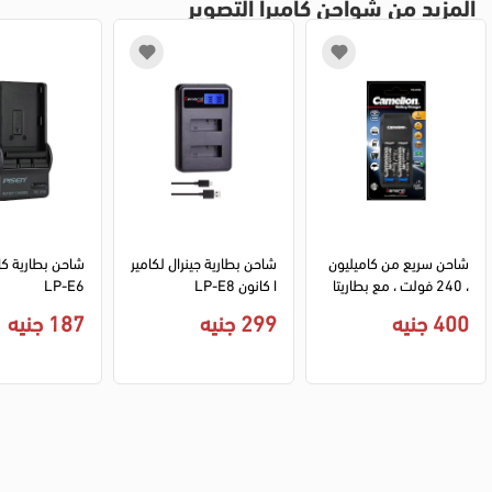
المزيد من شواحن كاميرا التصوير
شاحن سريع من كاميليون 
شاحن بطارية جينرال لكامير
، 240 فولت ، مع بطاريتا
ا كانون LP-E8
LP-E6
ن AA بسعة 2500 مللي 
400 جنيه
299 جنيه
187 جنيه
قابلة للشحن ، اسود ،   BC
-1091