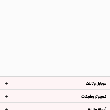
موبايل وتابلت
كمبيوتر وشبكات
أجهزة منزلية