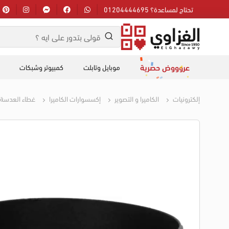
تحتاج لمساعدة؟ 01204444695
عروووض حصرية
موبايل وتابلت
كمبيوتر وشبكات
إلكترونيات
الكاميرا و التصوير
إكسسوارات الكاميرا
غطاء العدسة