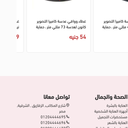
كاميرا التصوير
غطاء وواقي عدسة كاميرا التصوير
غطاء وواقي ع
نيكون لعدسة 45 مللي متر ، حماية
كانون لعدسة 73 مللي متر ، حماية
فائقة من المطر والأتربة، أسود HP-
فائقة من المطر والأتربة، أسود
فائقة من المط
54 جنيه
129 جنيه
HB.45
EW.73B
الصحة والجمال
تواصل معانا
العناية بالبشرة
شارع المكاتب, الزقازيق , الشرقية,
أجهزة العناية الشخصية
مصر
مستحضرات التجميل
01204444695
العناية بالشعر
01204444696
الاستحمام والعناية بالجسم
01099446677