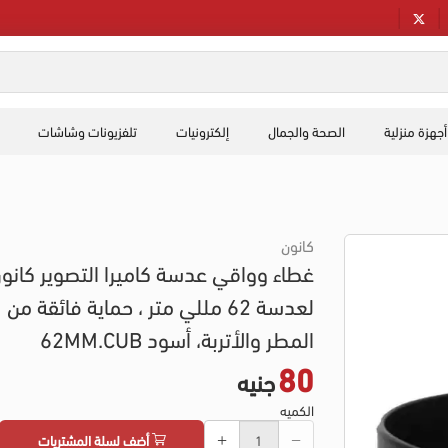
أجهزة منزلية
الصحة والجمال
إلكترونيات
تلفزيونات وشاشات
كانون
غطاء وواقي عدسة كاميرا التصوير كانو
لعدسة 62 مللي متر ، حماية فائقة من
المطر والأتربة، أسود 62MM.CUB
80
جنيه
الكميه
أضف لسلة المشتريات