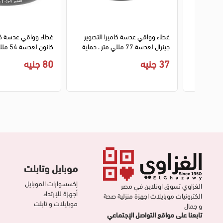
1
2
3
التصوير
غطاء وواقي عدسة كاميرا التصوير
غطاء وواقي عدسة كام
 حماية فائقة
جينرال لعدسة 77 مللي متر ، حماية
كانون ل
فائقة من المطر والأتربة، أسود
37 جنيه
80 جنيه
54
موبايل وتابلت
إكسسوارات الموبايل
الغزاوي تسوق اونلاين في مصر
أجهزة للإرتداء
الكترونيات موبايلات اجهزة منزلية صحة
موبايلات و تابلت
و جمال
تابعنا على مواقع التواصل الإجتماعي