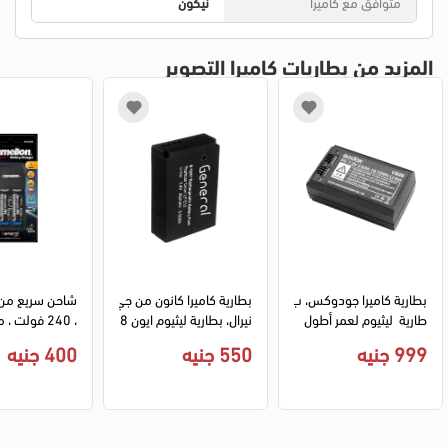
متوافق مع كاميرا
نيكون
المزيد من بطاريات كاميرا التصوير
بطارية كاميرا جودوكس، ب
بطارية كاميرا كانون من جي
طارية  ليثيوم لعمر أطول 
نيرال، بطارية ليثيوم ايون 8
، 240 فولت ،
قابلة لإعادة الشحن 260
75 مللي أمبير، 7.2 فولت 
999 جنيه
550 جنيه
400 جنيه
0 مللي أمبير،  أسود VB2
، أسود، LP-E12
-1091
6