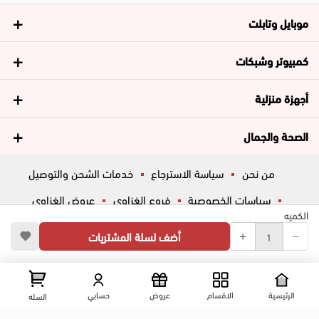
موبايل وتابلت
كمبيوتر وشبكات
أجهزة منزلية
الصحة والجمال
من نحن
سياسة الاسترجاع
خدمات الشحن والتوصيل
سياسات الخصوصية
فروع الغزاوي
عروض الغزاوي
الكميه
المساعدة
ڤاليو
أسئلة شائعة
أضف لسلة المشتريات
تواصل معانا
شارع المكاتب, الزقازيق , الشرقية, مصر
عرض علي الخريطه
الرئيسية
الاقسام
عروض
حسابي
السله
01204444695