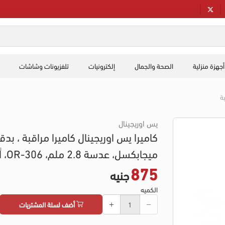
أجهزة منزلية
الصحة والجمال
إلكترونيات
تلفزيونات وشاشات
ة
يس اوريجينال
ميجابكسل، عدسة 2.8 ملم، OR-306، أبيض
875
جنيه
الكميه
أضف لسلة المشتريات