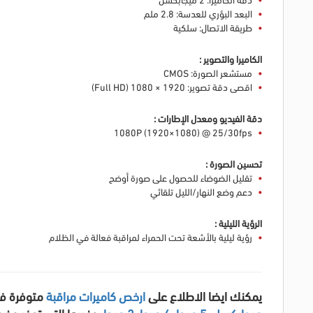
البعد البؤري للعدسة: 2.8 ملم
طريقة الاتصال: سلكية
الكاميرا والتصوير :
مستشعر الصورة: CMOS
اقصى دقة تصوير: 1920 × 1080 (Full HD)
دقة الفيديو ومعدل الإطارات :
1080P (1920×1080) @ 25/30fps
تحسين الصورة :
تقليل الضوضاء للحصول على صورة أوضح
دعم وضع النهار/الليل تلقائي
الرؤية الليلية :
رؤية ليلية بالأشعة تحت الحمراء لمراقبة فعالة في الظلام
يمكنك ايضا الاطلاع على
ارخص كاميرات مراقبة
متوفرة فى
ميجابكسل
،
5 ميجا
،
4 ميجا
،
2 ميجا
، وغيرها التي توفر وض