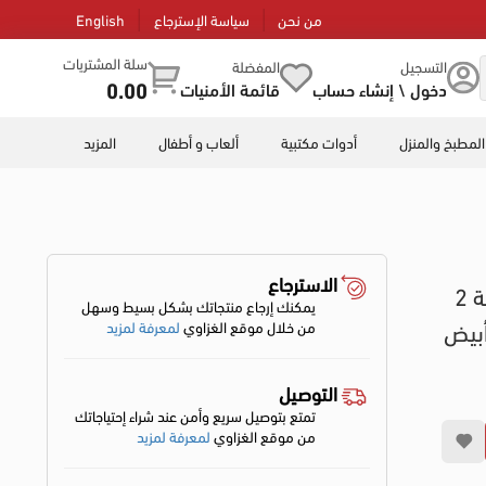
من نحن
سياسة الإسترجاع
English
سلة المشتريات
التسجيل
المفضلة
0.00
دخول \ إنشاء حساب
قائمة الأمنيات
المطبخ والمنزل
أدوات مكتبية
ألعاب و أطفال
المزيد
الاسترجاع
كاميرا يس اوريجينال كاميرا مراقبة ، بدقة 2
يمكنك إرجاع منتجاتك بشكل بسيط وسهل
من خلال موقع الغزاوي
لمعرفة لمزيد
التوصيل
تمتع بتوصيل سريع وأمن عند شراء إحتياجاتك
من موقع الغزاوي
لمعرفة لمزيد