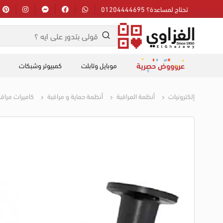
تحتاج لمساعدة؟ 01204444695
عروووض حصرية
موبايل وتابلت
كمبيوتر وشبكات
إلكترونيات
أنظمة المراقبة
أنظمة حماية و مراقبة
كاميرات مراقب