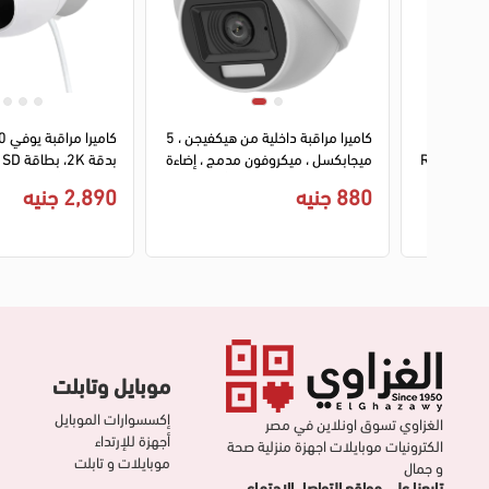
1
2
3
راقبة واي
كاميرا مراقبة داخلية من هيكفيجن ، 5
4 ميجا، 3.6 ملم، REX A26LP-
ميجابكسل ، ميكروفون مدمج ، إضاءة
مزدوجة ، عدسة 2.8 مم ، أبيض ، DS-
جيجابايت، أبيض، T8441321
880 جنيه
2,890 جنيه
2CE76K0T-EXLPF
موبايل وتابلت
إكسسوارات الموبايل
الغزاوي تسوق اونلاين في مصر
أجهزة للإرتداء
الكترونيات موبايلات اجهزة منزلية صحة
موبايلات و تابلت
و جمال
تابعنا على مواقع التواصل الإجتماعي