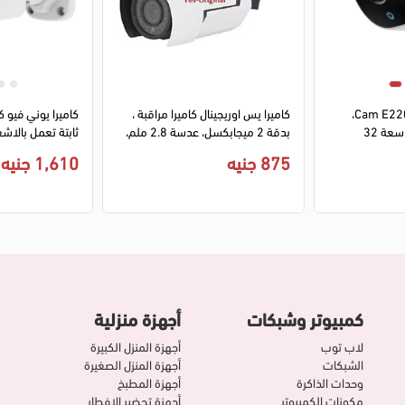
1
2
3
1
2
3
4
كاميرا مراقبة يوفي Cam E220،
كاميرا يس اوريجينال كاميرا مراقبة ،
كاميرا يوني فيو كا
بدقة 2K، بطاقة SD سعة 32
بدقة 2 ميجابكسل، عدسة 2.8 ملم،
ثابتة تعمل بالاش
OR-306، أبيض
875 جنيه
1,610 جنيه
الوان، مايكروفون
3LB-AF40KM-G
كمبيوتر وشبكات
أجهزة منزلية
لاب توب
أجهزة المنزل الكبيرة
الشبكات
أجهزة المنزل الصغيرة
وحدات الذاكرة
أجهزة المطبخ
مكونات الكمبيوتر
أجهزة تحضير الإفطار