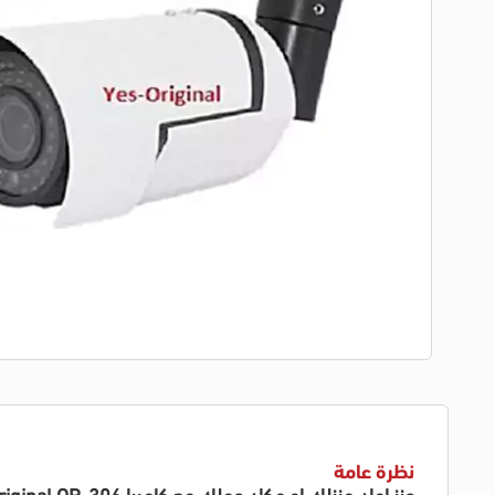
نظرة عامة
عزز امان منزلك او مكان عملك مع كاميرا Yes Original OR-306 ،كاميرا مراقبة خارجية توفر تصويرًا واضحًا بدقة 2 ميجابكسل مع عدسة 2.8 ملم لرؤية واسعة