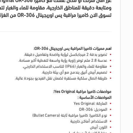
ومتابعة دقيقة للمناطق الخارجية، مقاومة للماء والغبار
تسوق الان كاميرا مراقبة يس اوريجينال OR-306 من الغزاوي، متوفر ايضا بافضل الاسعار المزيد من
اهم مميزات كاميرا المراقبة يس اوريجينال OR-306:
تصوير بدقة 2 ميجابكسل لرؤية واضحة وتفاصيل دقيقة.
عدسة 2.8 ملم توفر زاوية رؤية واسعة لتغطية أكبر مساحة.
مقاومة للماء والغبار (IP66) لتناسب الاستخدام الخارجي.
تصميم أبيض أنيق يندمج مع أي بيئة خارجية.
طريقة اتصال سلكية مستقرة لضمان نقل الفيديو بجودة عالية.
مواصفات كاميرا مراقبة Yes Original:
المواصفات الأساسية :
الماركة: Yes Original
الموديل: OR-306
نوع الكاميرا: كاميرا مراقبة ثابتة (Bullet Camera)
الاستخدام: أماكن خارجية
اللون: أبيض
دقة الكاميرا: 2 ميجابكسل