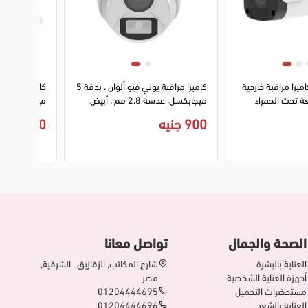
1
2
3
ميرا مراقبة خارجية
كاميرا مراقبة يوني فيو ألوان ، بدقة 5
عة تحت الحمراء
ميجابكسل، عدسة 2.8 مم ، أبيض،
بدقة 3 ميجابكسل، عدسة 4.0 مم،
UAC-T115-F28-W
S.2CE16C0T.IT3
900 جنيه
620 جنيه
 مدمج، ابيض،
IPC212
الصحة والجمال
تواصل معانا
العناية بالبشرة
شارع المكاتب, الزقازيق , الشرقية,
أجهزة العناية الشخصية
مصر
مستحضرات التجميل
01204444695
العناية بالشعر
01204444696