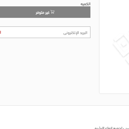
الكميه
غير متوفر
ا
ب لجميع انواع البشره