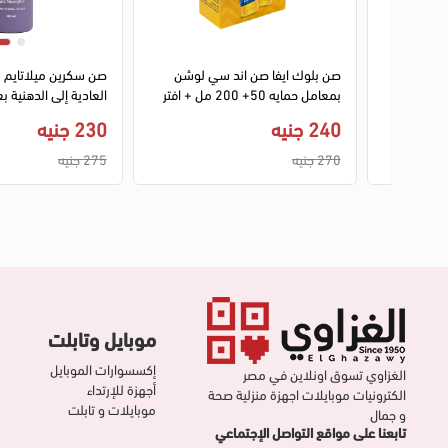
1
2
1
2
قي شمس
صن بلوك ايفا صن اند سي لوشن
صن سكرين ميلاتايم س
ة من
بمعامل حمايه 50+ 200 مل + افتر
صن سكرين لوشن 150 مل
- 150 مل
240 جنيه
230 جنيه
270 جنيه
275 جنيه
موبايل وتابلت
إكسسوارات الموبايل
الغزاوي تسوق اونلاين في مصر
أجهزة للإرتداء
الكترونيات موبايلات اجهزة منزلية صحة
موبايلات و تابلت
و جمال
تابعنا على مواقع التواصل الإجتماعي