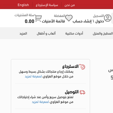
من نحن
سياسة الإسترجاع
English
سلة المشتريات
التسجيل
المفضلة
0.00
دخول \ إنشاء حساب
قائمة الأمنيات
المطبخ والمنزل
أدوات مكتبية
ألعاب و أطفال
المزيد
الاسترجاع
س
يمكنك إرجاع منتجاتك بشكل بسيط وسهل
معامل حمايه 50
من خلال موقع الغزاوي
لمعرفة لمزيد
التوصيل
تمتع بتوصيل سريع وأمن عند شراء إحتياجاتك
من موقع الغزاوي
لمعرفة لمزيد