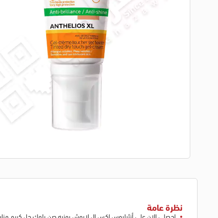
نظرة عامة
احصلي الان علي أنثيليوس اكس ال لاروش بوزيه صن بلوك جل كريم مناس