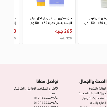
وشن لكل انواع
صن سكرين ميلاتايم جل لكل انواع
صن بلوك ماش
1 مل
البشرة بعامل حماية 50+ - 50 جم
مل
265 جنيه
110 جنيه
320 جنيه
125 جنيه
الصحة والجمال
تواصل معانا
العناية بالبشرة
شارع المكاتب, الزقازيق , الشرقية,
أجهزة العناية الشخصية
مصر
مستحضرات التجميل
01204444695
العناية بالشعر
01204444696