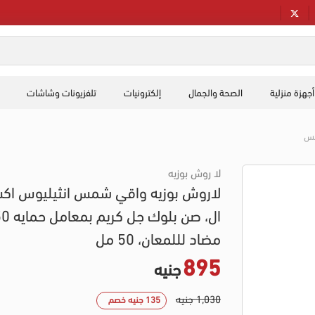
أجهزة منزلية
الصحة والجمال
إلكترونيات
تلفزيونات وشاشات
مس
لا روش بوزيه
لاروش بوزيه واقي شمس انثيليوس اك
ال، صن بلوك جل كريم ب
مضاد لللمعان، 50 مل
895
جنيه
1,030 جنيه
135 جنيه خصم