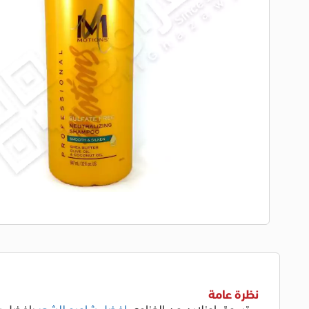
نظرة عامة
تسوق اونلاين من الغزاوي
افضل شامبو للشعر
بافضل س