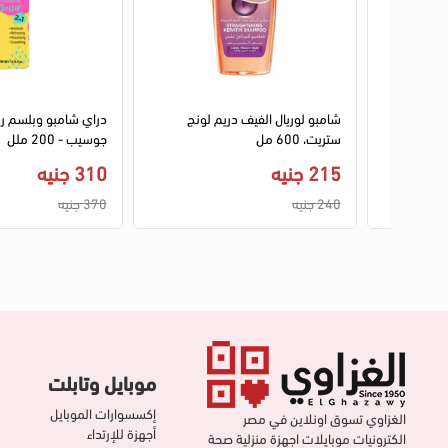
1
2
3
ل
شامبو لوريال الفيف دريم لونج
ستريت، 600 مل
جوسيب - 200 ملل
215 جنيه
310 جنيه
240 جنيه
370 جنيه
موبايل وتابلت
إكسسوارات الموبايل
الغزاوي تسوق اونلاين في مصر
أجهزة للإرتداء
الكترونيات موبايلات اجهزة منزلية صحة