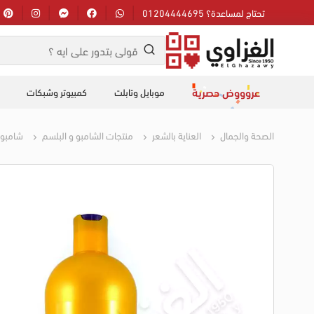
تحتاج لمساعدة؟ 01204444695
عروووض حصرية
موبايل وتابلت
كمبيوتر وشبكات
الصحة والجمال
العناية بالشعر
منتجات الشامبو و البلسم
شامبو