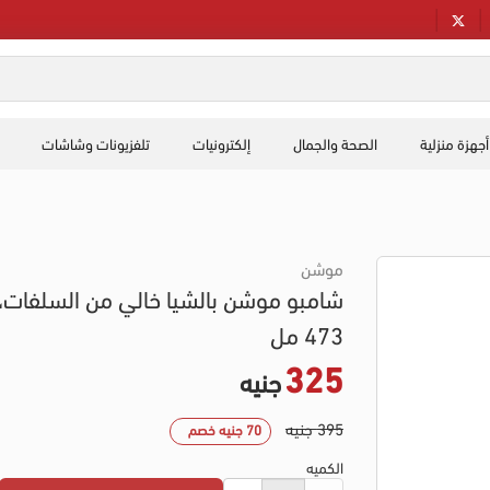
أجهزة منزلية
الصحة والجمال
إلكترونيات
تلفزيونات وشاشات
موشن
شامبو موشن بالشيا خالي من السلفات،
473 مل
325
جنيه
395 جنيه
70 جنيه خصم
الكميه