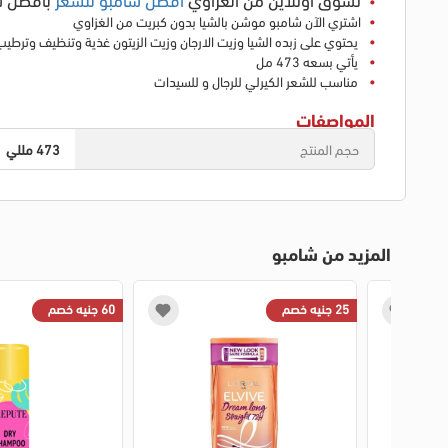
اشتري الآن شامبو موشن بالشيا بدون كبريت من الغزاوي
يحتوي على زبده الشيا وزيت الارجان وزيت الزيتون غذية وتنظيف وترط
يأتي بسعه 473 مل
مناسب للشعر الكيرلي للرجال و للسيدات
المواصفات
حجم المنتج
473 مللي
المزيد من شامبو
25 جنيه خصم
60 جنيه خصم