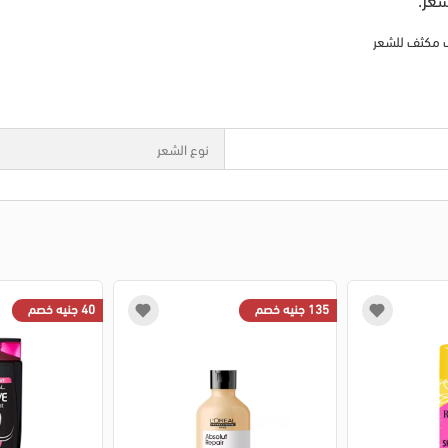
يب مكثف للشعر
نوع الشعر
135 جنيه خصم
40 جنيه خصم