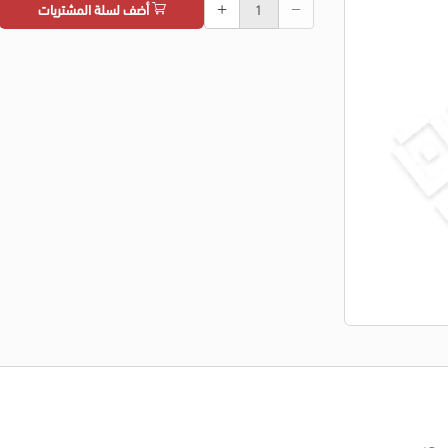
أضف لسلة المشتريات
عر.