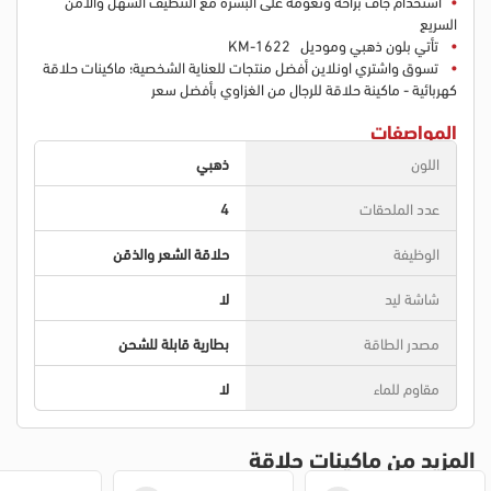
استخدام جاف براحة ونعومة على البشرة مع التنظيف السهل والآمن
السريع
تأتي بلون ذهبي وموديل KM-1622
تسوق واشتري اونلاين أفضل منتجات للعناية الشخصية؛ ماكينات حلاقة
كهربائية - ماكينة حلاقة للرجال من الغزاوي بأفضل سعر
المواصفات
اللون
ذهبي
عدد الملحقات
4
الوظيفة
حلاقة الشعر والذقن
شاشة ليد
لا
مصدر الطاقة
بطارية قابلة للشحن
مقاوم للماء
لا
المزيد من ماكينات حلاقة