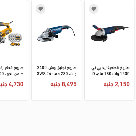
صاروخ قطعية ايه بي تي،
صاروخ تجليخ بوش، 2400 
صاروخ قطع رخا
1500 وات،180 ملم، D
وات، 230 مم، GWS 24-
WLC15008
230 P
W05555
2,150 جنيه
8,495 جنيه
4,730 جنيه